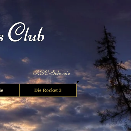
C
s
lub
ROC-Schweiz
ie
Die Rocket 3