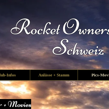
R
O
ocket
wner
S
chweiz
lub-Infos
Anlässe + Stamm
Pics-Mov
r + Movies